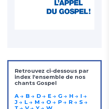
Retrouvez ci-dessous par
index l'ensemble de nos
chants Gospel
A
B
D
E
G
H
I
J
L
M
O
P
R
S
T
V
Y
W