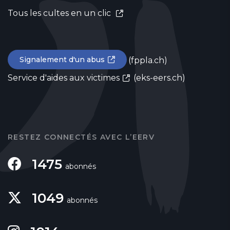
Tous les cultes en un clic
Signalement d'un abus
(fppla.ch)
Service d'aides aux victimes
(eks-eers.ch)
RESTEZ CONNECTÉS AVEC L’EERV
1475
abonnés
1049
abonnés