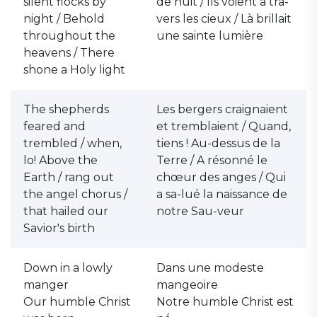
silent flocks by
de nuit / Ils voient à tra-
night / Behold
vers les cieux / Là brillait
throughout the
une sainte lumière
heavens / There
shone a Holy light
The shepherds
Les bergers craignaient
feared and
et tremblaient / Quand,
trembled / when,
tiens ! Au-dessus de la
lo! Above the
Terre / A résonné le
Earth / rang out
chœur des anges / Qui
the angel chorus /
a sa-lué la naissance de
that hailed our
notre Sau-veur
Savior's birth
Down in a lowly
Dans une modeste
manger
mangeoire
Our humble Christ
Notre humble Christ est