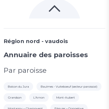
Région nord - vaudois
Annuaire des paroisses
Par paroisse
Balcon du Jura
Baulmes - Vuiteboeuf (secteur paroissial)
Grandson
L'Arnon
Mont-Aubert
Montagny – Champvent
Pâquier – Donneloye