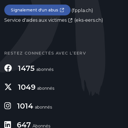
Signalement d'un abus
(fppla.ch)
Service d'aides aux victimes
(eks-eers.ch)
RESTEZ CONNECTÉS AVEC L’EERV
1475
abonnés
1049
abonnés
1014
abonnés
647
Abonnés