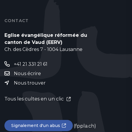
CONTACT
Eglise évangélique réformée du
canton de Vaud (EERV)
Ch. des Cèdres 7 - 1004 Lausanne
+41 21 331 21 61
Nous écrire
Nous trouver
Tous les cultes en un clic
Signalement d'un abus
(fppla.ch)