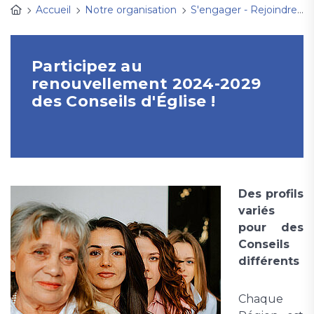
Accueil
Notre organisation
S'engager - Rejoindre un conseil d'Église
Participez au
renouvellement 2024-2029
des Conseils d'Église !
Des profils
variés
pour des
Conseils
différents
Chaque