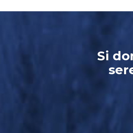
Si do
ser