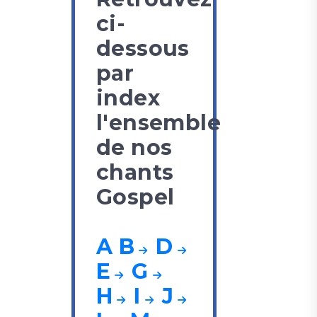
ci-
dessous
par
index
l'ensemble
de nos
chants
Gospel
A
B
D
E
G
H
I
J