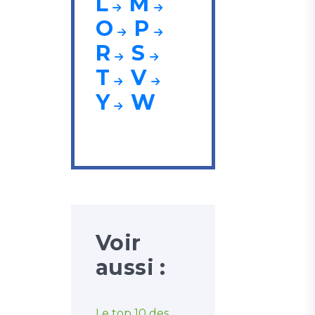
L
M
O
P
R
S
T
V
Y
W
Voir
aussi :
Le top 10 des