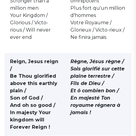
Stronger than a
omnipotent
million men
Plus fort qu'un million
Your Kingdom /
d'hommes
Glorious / Victo-
Votre Royaume /
rious / Will never
Glorieux / Victo-rieux /
ever end
Ne finira jamais
Reign, Jesus reign
Règne, Jésus règne /
/
Sois glorifié sur cette
Be Thou glorified
plaine terrestre /
above this earthly
Fils de Dieu /
plain /
Et ô combien bon /
Son of God /
En majesté Ton
And oh so good /
royaume régnera à
In majesty Your
jamais !
kingdom will
Forever Reign !