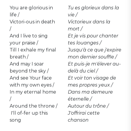
You are glorious in
Tu es glorieux dans la
life /
vie /
Victori-ous in death
Victorieux dans la
/
mort /
And I live to sing
Et je vis pour chanter
your praise /
tes louanges /
Till I exhale my final
Jusqu'à ce que j'expire
breath /
mon dernier souffle /
And may I soar
Et puis-je m'élever au-
beyond the sky /
delà du ciel /
And see Your face
Et voir ton visage de
with my own eyes /
mes propres yeux /
In my eternal home
Dans ma demeure
/
éternelle /
Around the throne /
Autour du trône /
I'll of-fer up this
J'offrirai cette
song
chanson