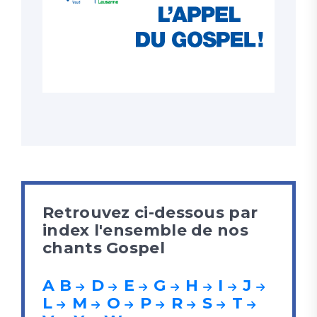
Retrouvez ci-dessous par
index l'ensemble de nos
chants Gospel
A
B
D
E
G
H
I
J
L
M
O
P
R
S
T