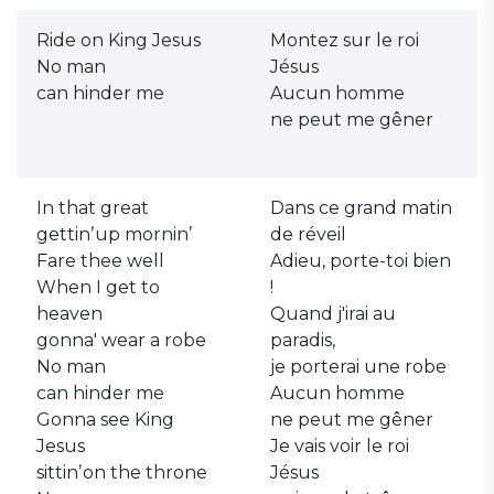
Ride on King Jesus
Montez sur le roi
No man
Jésus
can hinder me
Aucun homme
ne peut me gêner
In that great
Dans ce grand matin
gettinʼup mornin’
de réveil
Fare thee well
Adieu, porte-toi bien
When I get to
!
heaven
Quand j'irai au
gonna' wear a robe
paradis,
No man
je porterai une robe
can hinder me
Aucun homme
Gonna see King
ne peut me gêner
Jesus
Je vais voir le roi
sittinʼon the throne
Jésus