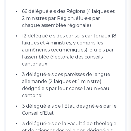
66 délégué∙e∙s des Régions (4 laïques et
2 ministres par Région, élu∙e∙s par
chaque assemblée régionale)
12 délégué∙e∙s des conseils cantonaux (8
laïques et 4 ministres, y compris les
aumôneries œcuméniques), élu∙e∙s par
l’assemblée électorale des conseils
cantonaux
3 délégué∙e∙s des paroisses de langue
allemande (2 laïques et 1 ministre)
désigné∙e∙s par leur conseil au niveau
cantonal
3 délégué∙e∙s de l’Etat, désigné∙e∙s par le
Conseil d’Etat
3 délégué∙e∙s de la Faculté de théologie
et de sciences des religions, désigné∙e∙s