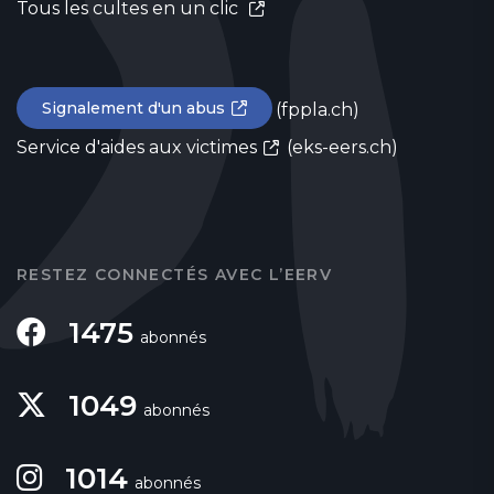
Tous les cultes en un clic
Signalement d'un abus
(fppla.ch)
Service d'aides aux victimes
(eks-eers.ch)
RESTEZ CONNECTÉS AVEC L’EERV
1475
abonnés
1049
abonnés
1014
abonnés