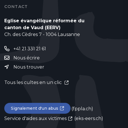
CONTACT
Eglise évangélique réformée du
canton de Vaud (EERV)
Ch. des Cèdres 7 - 1004 Lausanne
+41 21 331 21 61
Nous écrire
Nous trouver
Tous les cultes en un clic
Signalement d'un abus
(fppla.ch)
Service d'aides aux victimes
(eks-eers.ch)