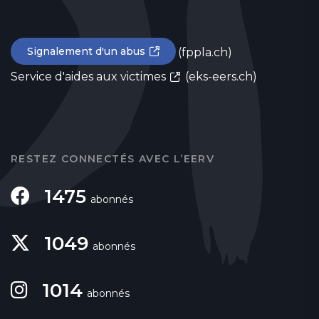
Signalement d'un abus
(fppla.ch)
Service d'aides aux victimes
(eks-eers.ch)
RESTEZ CONNECTÉS AVEC L’EERV
1475
abonnés
1049
abonnés
1014
abonnés