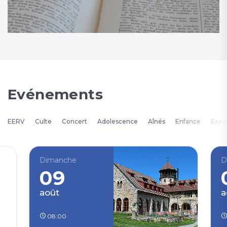
Evénements
EERV
Culte
Concert
Adolescence
Aînés
Enfance
Expos
Dimanche
D
09
août
a
08:00