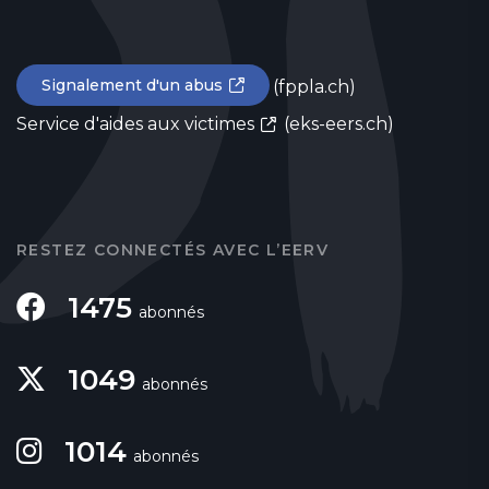
Signalement d'un abus
(fppla.ch)
Service d'aides aux victimes
(eks-eers.ch)
RESTEZ CONNECTÉS AVEC L’EERV
1475
abonnés
1049
abonnés
1014
abonnés