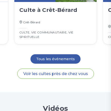
Culte à Crêt-Bérard
Crêt-Bérard
CULTE
,
VIE COMMUNAUTAIRE
,
VIE
SPIRITUELLE
C
Tous les événements
Voir les cultes près de chez vous
Vidéos