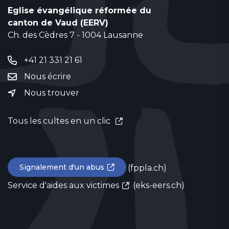
Eglise évangélique réformée du
canton de Vaud (EERV)
Ch. des Cèdres 7 - 1004 Lausanne
+41 21 331 21 61
Nous écrire
Nous trouver
Tous les cultes en un clic
Signalement d'un abus
(fppla.ch)
Service d'aides aux victimes
(eks-eers.ch)