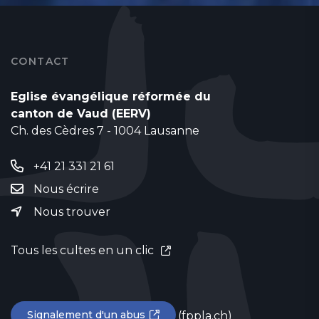
CONTACT
Eglise évangélique réformée du
canton de Vaud (EERV)
Ch. des Cèdres 7 - 1004 Lausanne
+41 21 331 21 61
Nous écrire
Nous trouver
Tous les cultes en un clic
Signalement d'un abus
(fppla.ch)