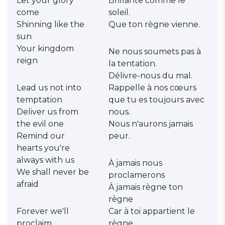
Let your glory
Brillante comme le
come
soleil.
Shinning like the
Que ton règne vienne.
sun
Your kingdom
Ne nous soumets pas à
reign
la tentation.
Délivre-nous du mal.
Lead us not into
Rappelle à nos cœurs
temptation
que tu es toujours avec
Deliver us from
nous.
the evil one
Nous n'aurons jamais
Remind our
peur.
hearts you're
always with us
À jamais nous
We shall never be
proclamerons
afraid
À jamais règne ton
règne
Forever we'll
Car à toi appartient le
proclaim
règne