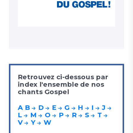
Retrouvez ci-dessous par
index l'ensemble de nos
chants Gospel
A
B
D
E
G
H
I
J
L
M
O
P
R
S
T
V
Y
W