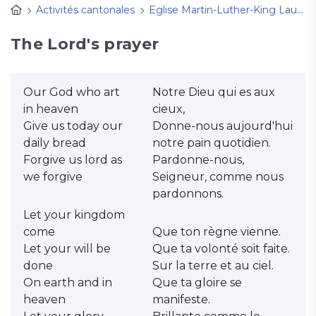
Activités cantonales
Eglise Martin-Luther-King Lausanne
The Lord's prayer
Our God who art
Notre Dieu qui es aux
in heaven
cieux,
Give us today our
Donne-nous aujourd'hui
daily bread
notre pain quotidien.
Forgive us lord as
Pardonne-nous,
we forgive
Seigneur, comme nous
pardonnons.
Let your kingdom
come
Que ton règne vienne.
Let your will be
Que ta volonté soit faite.
done
Sur la terre et au ciel.
On earth and in
Que ta gloire se
heaven
manifeste.