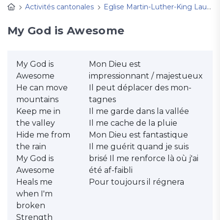
Activités cantonales
Eglise Martin-Luther-King Lausanne
My God is Awesome
My God is
Mon Dieu est
Awesome
impressionnant / majestueux
He can move
Il peut déplacer des mon-
mountains
tagnes
Keep me in
Il me garde dans la vallée
the valley
Il me cache de la pluie
Hide me from
Mon Dieu est fantastique
the rain
Il me guérit quand je suis
My God is
brisé Il me renforce là où j'ai
Awesome
été af-faibli
Heals me
Pour toujours il régnera
when I'm
broken
Strength