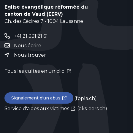
Eglise évangélique réformée du
canton de Vaud (EERV)
Ch. des Cèdres 7 - 1004 Lausanne
+41 21 331 21 61
Nous écrire
Nous trouver
Tous les cultes en un clic
Signalement d'un abus
(fppla.ch)
Service d'aides aux victimes
(eks-eers.ch)