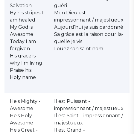
Salvation
guéri
By his stripes I
Mon Dieu est
am healed
impressionnant / majestueux
My God is
Aujourd'hui je suis pardonné
Awesome
Sa grâce est la raison pour la-
Today I am
quelle je vis
forgiven
Louez son saint nom
His grace is
why I'm living
Praise his
Holy name
He's Mighty -
Il est Puissant -
Awesome
impressionnant / majestueux
He's Holy -
Il est Saint – impressionnant /
Awesome
majestueux
He's Great -
Il est Grand –