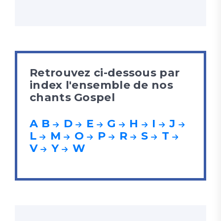
Retrouvez ci-dessous par
index l'ensemble de nos
chants Gospel
A
B
D
E
G
H
I
J
L
M
O
P
R
S
T
V
Y
W