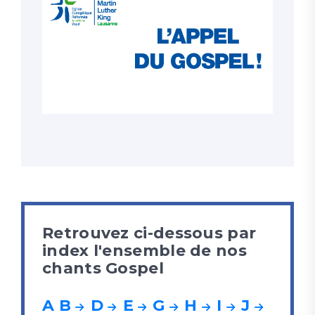
Retrouvez ci-dessous par
index l'ensemble de nos
chants Gospel
A
B
D
E
G
H
I
J