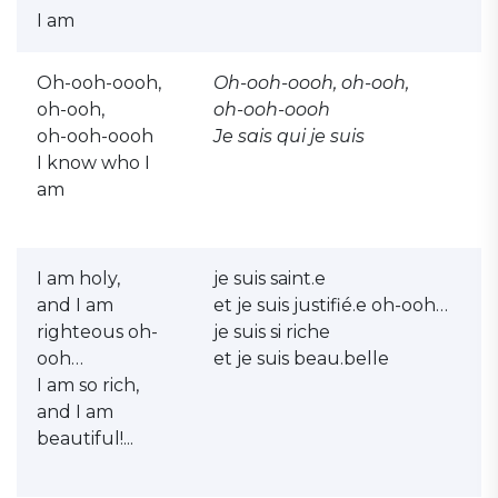
I am
Oh-ooh-oooh,
Oh-ooh-oooh, oh-ooh,
oh-ooh,
oh-ooh-oooh
oh-ooh-oooh
Je sais qui je suis
I know who I
am
I am holy,
je suis saint.e
and I am
et je suis justifié.e oh-ooh…
righteous oh-
je suis si riche
ooh…
et je suis beau.belle
I am so rich,
and I am
beautiful!...