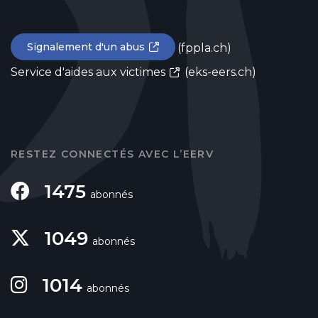
Signalement d'un abus
(fppla.ch)
Service d'aides aux victimes
(eks-eers.ch)
RESTEZ CONNECTÉS AVEC L’EERV
1475
abonnés
1049
abonnés
1014
abonnés