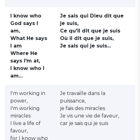
I know who
Je sais qui Dieu dit que
God says I
je suis,
am,
Ce qu'il dit que je suis
What He says
Où il dit que je suis,
I am
Je sais qui je suis...
Where He
says I'm at,
I know who I
am…
I'm working in
Je travaille dans la
power,
puissance,
I'm working
je fais des miracles
miracles
Je vis une vie de faveur,
I live a life of
car je sais qui je suis
favour,
for I know who