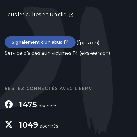
Tous les cultes en un clic
Signalement d'un abus
(fppla.ch)
Service d'aides aux victimes
(eks-eers.ch)
RESTEZ CONNECTÉS AVEC L’EERV
1475
abonnés
1049
abonnés