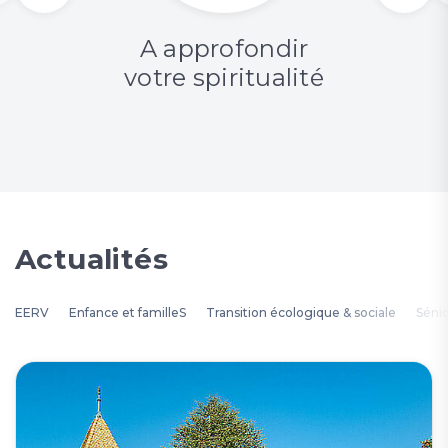
A approfondir
votre spiritualité
Actualités
EERV
Enfance et familleS
Transition écologique & sociale
Séni