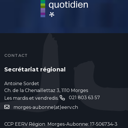
CONTACT
Secrétariat régional
Antoine Sordet
Ch. de la Chenaillettaz 3, 1110 Morges
021 803 63 57
Les mardis et vendredis.
‬
morges-aubonne(at)eerv.ch
CCP EERV Région Morges-Aubonne: 17-506734-3