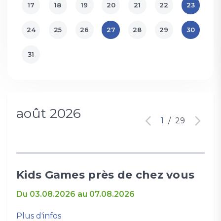
17
18
19
20
21
22
23
24
25
26
27
28
29
30
31
août 2026
1
/
29
Kids Games près de chez vous
Cu
Du 03.08.2026 au 07.08.2026
09.
Plus d'infos
Plus