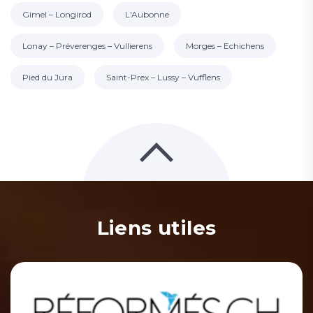
Gimel – Longirod
L'Aubonne
Lonay – Préverenges – Vullierens
Morges – Echichens
Pied du Jura
Saint-Prex – Lussy – Vufflens
Liens utiles