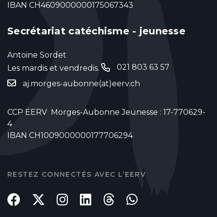
IBAN CH4609000000175067343
Secrétariat catéchisme - jeunesse
Antoine Sordet
021 803 63 57
Les mardis et vendredis.
‬
aj.morges-aubonne(at)eerv.ch
CCP EERV Morges-Aubonne Jeunesse : 17-770629-
4
IBAN CH1009000000177706294
RESTEZ CONNECTÉS AVEC L’EERV