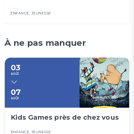
Te
ENFANCE
,
JEUNESSE
10
CUL
À ne pas manquer
03
août
07
août
Kids Games près de chez vous
ENFANCE
,
JEUNESSE