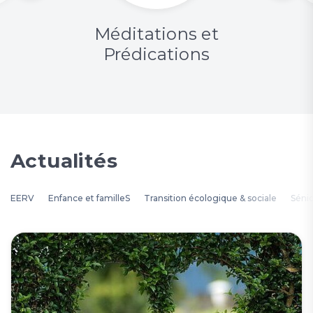
Méditations et
Prédications
Actualités
EERV
Enfance et familleS
Transition écologique & sociale
Séni