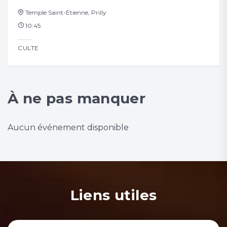
Temple Saint-Etienne, Prilly
Tem
10:45
10
CULTE
CUL
À ne pas manquer
Aucun événement disponible
Liens utiles