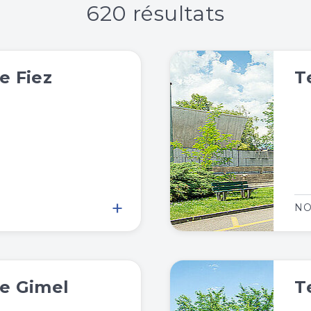
620 résultats
e Fiez
T
+
NO
e Gimel
T