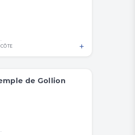
+
 CÔTE
emple de Gollion