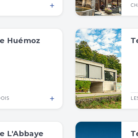
+
CH
de Huémoz
T
+
DOIS
LE
e L'Abbaye
T