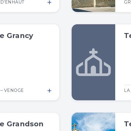
+
S-D’ENHAUT
GR
e Grancy
T
+
 – VENOGE
LA
e Grandson
T