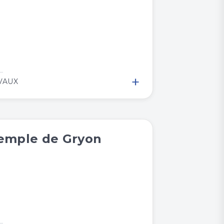
+
VAUX
emple de Gryon