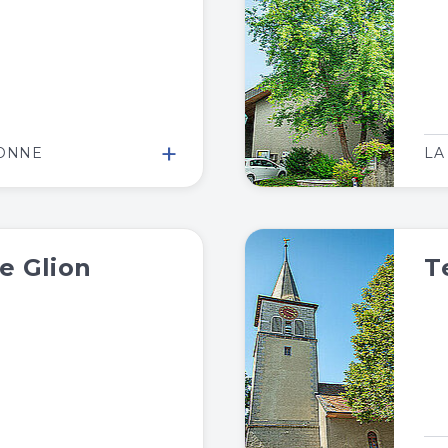
+
BONNE
LA
e Glion
T