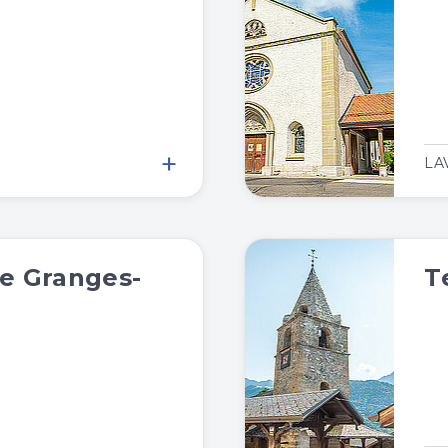
+
LA
e Granges-
T