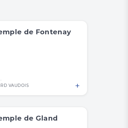
emple de Fontenay
+
RD VAUDOIS
emple de Gland