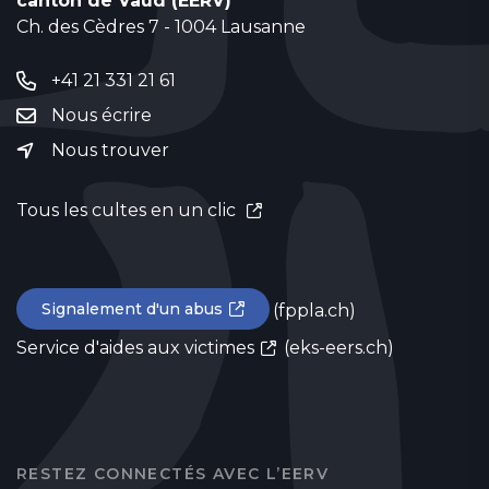
canton de Vaud (EERV)
Ch. des Cèdres 7 - 1004 Lausanne
+41 21 331 21 61
Nous écrire
Nous trouver
Tous les cultes en un clic
Signalement d'un abus
(fppla.ch)
Service d'aides aux victimes
(eks-eers.ch)
RESTEZ CONNECTÉS AVEC L’EERV