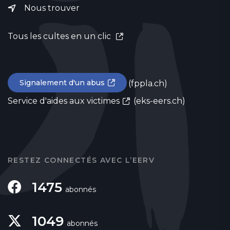
Nous trouver
Tous les cultes en un clic
Signalement d'un abus
(fppla.ch)
Service d'aides aux victimes
(eks-eers.ch)
RESTEZ CONNECTÉS AVEC L’EERV
1475
abonnés
1049
abonnés