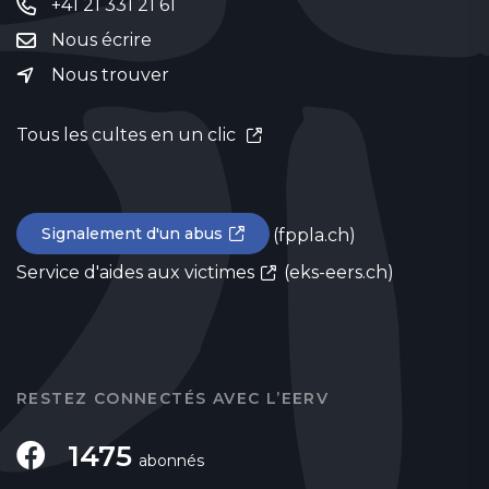
+41 21 331 21 61
Nous écrire
Nous trouver
Tous les cultes en un clic
Signalement d'un abus
(fppla.ch)
Service d'aides aux victimes
(eks-eers.ch)
RESTEZ CONNECTÉS AVEC L’EERV
1475
abonnés