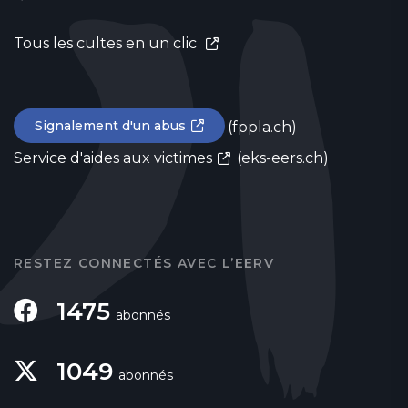
Tous les cultes en un clic
Signalement d'un abus
(fppla.ch)
Service d'aides aux victimes
(eks-eers.ch)
RESTEZ CONNECTÉS AVEC L’EERV
1475
abonnés
1049
abonnés