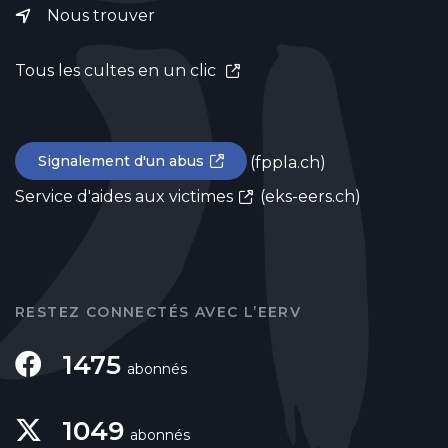
Nous trouver
Tous les cultes en un clic
Signalement d'un abus
(fppla.ch)
Service d'aides aux victimes
(eks-eers.ch)
RESTEZ CONNECTÉS AVEC L’EERV
1475
abonnés
1049
abonnés