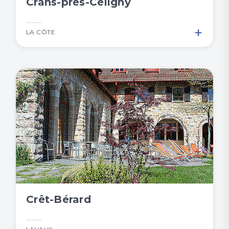
Crans-près-Céligny
+
LA CÔTE
Crêt-Bérard