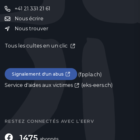
+41 21 331 21 61
Nous écrire
Nous trouver
Tous les cultes en un clic
Signalement d'un abus
(fppla.ch)
Service d'aides aux victimes
(eks-eers.ch)
RESTEZ CONNECTÉS AVEC L’EERV
1475
abonnés