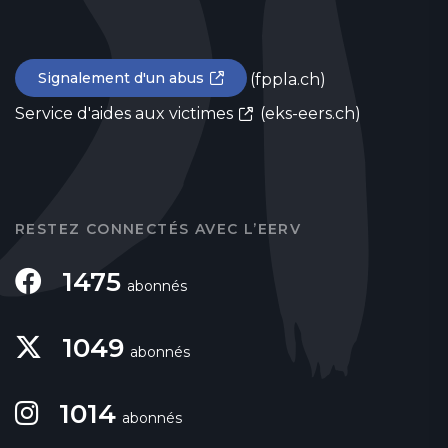
Signalement d'un abus
(fppla.ch)
Service d'aides aux victimes
(eks-eers.ch)
RESTEZ CONNECTÉS AVEC L’EERV
1475
abonnés
1049
abonnés
1014
abonnés