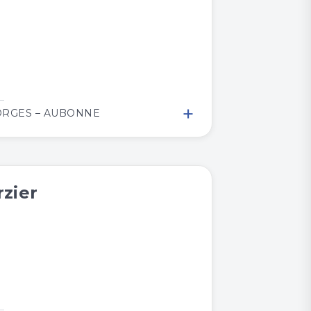
+
RGES – AUBONNE
rzier