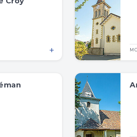
e Croy
+
MO
Léman
A