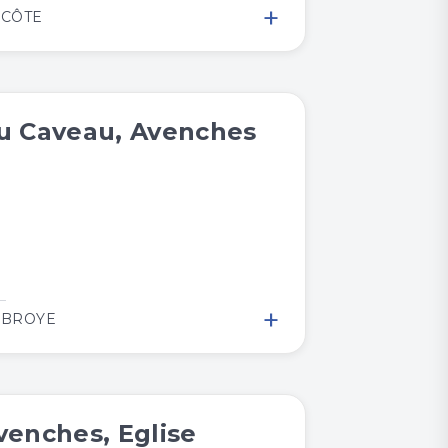
+
 CÔTE
u Caveau, Avenches
+
 BROYE
venches, Eglise