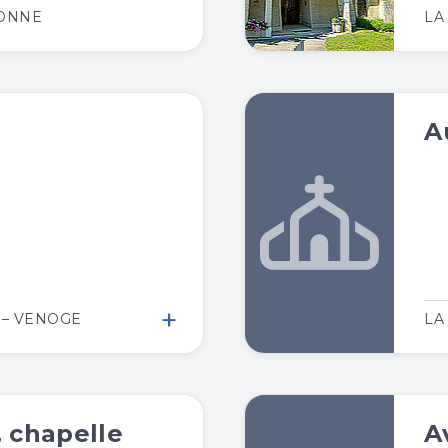
BONNE
LA
A
+
 – VENOGE
LA
 chapelle
A