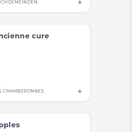
+
RCHGEMEINDEN
ncienne cure
+
S CHAMBERONNES
pples