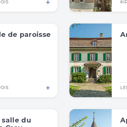
+
DOIS
KI
lle de paroisse
A
+
DOIS
LE
salle du
A