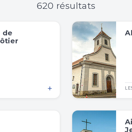
620 résultats
e de
A
tier
+
LE
A
J