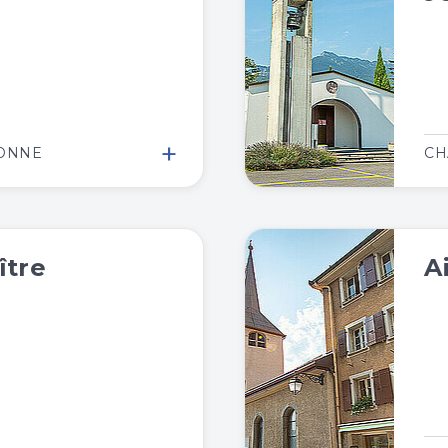
+
BONNE
CH
ître
A