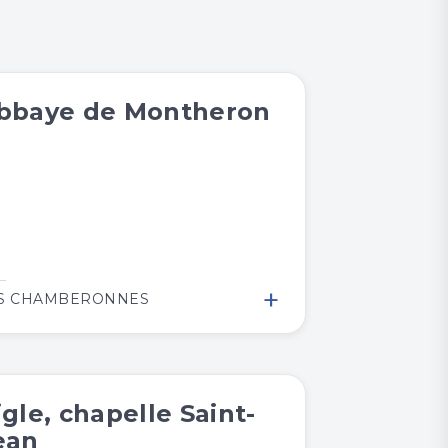
bbaye de Montheron
+
S CHAMBERONNES
igle, chapelle Saint-
ean