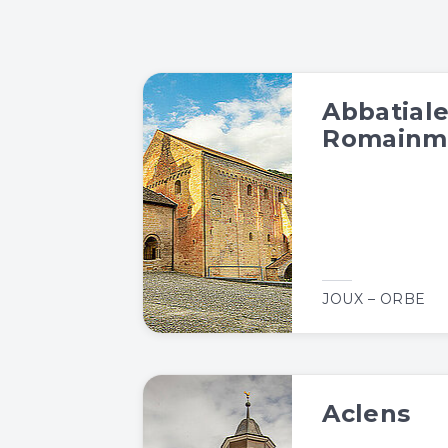
Abbatial
Romainmô
JOUX – ORBE
Aclens