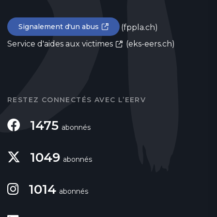
Signalement d'un abus
(fppla.ch)
Service d'aides aux victimes
(eks-eers.ch)
RESTEZ CONNECTÉS AVEC L’EERV
1475
abonnés
1049
abonnés
1014
abonnés