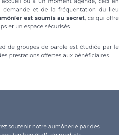
 l’accueil ou à un moment agendé, ceci en
a demande et de la fréquentation du lieu
aumônier est soumis au secret
, ce qui offre
s et un espace sécurisés.
ied de groupes de parole est étudiée par le
s prestations offertes aux bénéficiaires.
vez soutenir notre aumônerie par des
res (en bon état), de produits