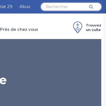
ise 29
Abus
Trouvez
Près de chez vous
un culte
re