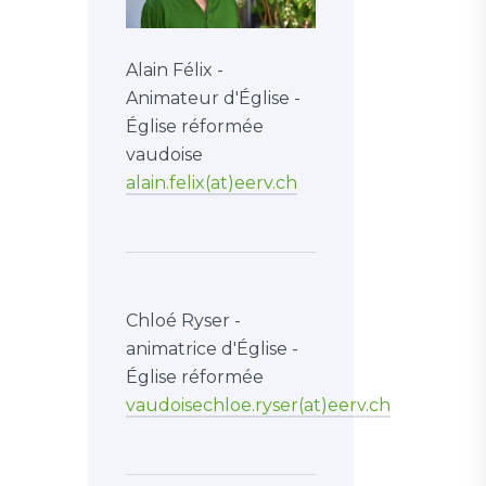
Alain Félix -
Animateur d'Église -
Église réformée
vaudoise
alain.felix(at)eerv.ch
Chloé Ryser -
animatrice d'Église -
Église réformée
vaudoisechloe.ryser(at)eerv.ch