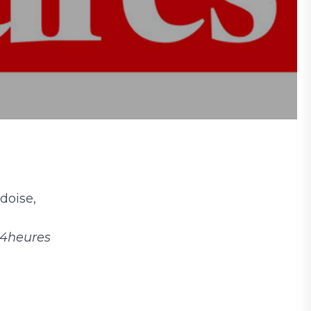
doise,
 24heures