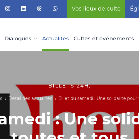
Vos lieux de culte
Égl
Dialogues
Actualités
Cultes et événements
BILLETS 24H,
és
Détail des actualités
Billet du samedi : Une solidarité pour
samedi : Une soli
toutes et tous