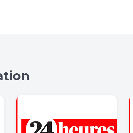
ation