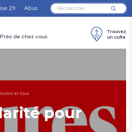
ise 29
Abus
Trouvez
Près de chez vous
un culte
 toutes et tous
darité pour