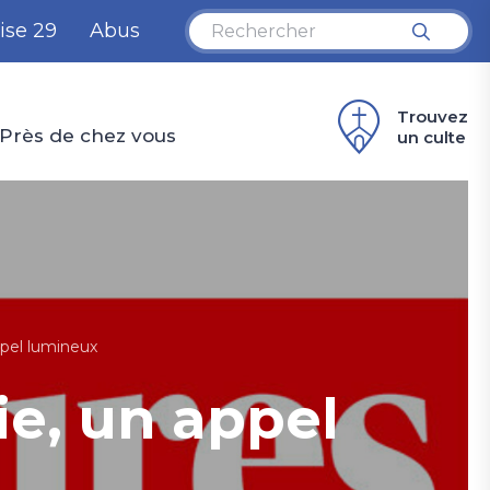
ise 29
Abus
Trouvez
Près de chez vous
un culte
ppel lumineux
ie, un appel