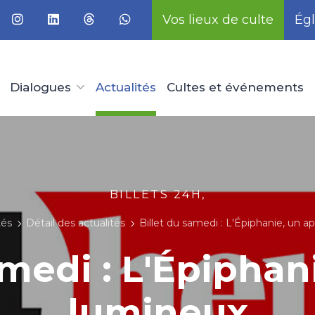
Vos lieux de culte
Égl
Dialogues
Actualités
Cultes et événements
BILLETS 24H,
tés
Détail des actualités
Billet du samedi : L'Épiphanie, un a
amedi : L'Épiphan
lumineux