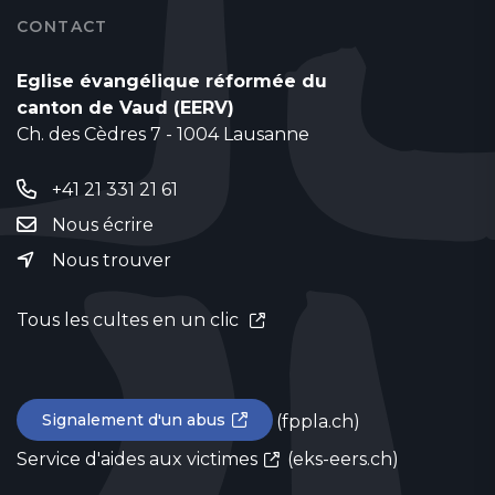
CONTACT
Eglise évangélique réformée du
canton de Vaud (EERV)
Ch. des Cèdres 7 - 1004 Lausanne
+41 21 331 21 61
Nous écrire
Nous trouver
Tous les cultes en un clic
Signalement d'un abus
(fppla.ch)
Service d'aides aux victimes
(eks-eers.ch)