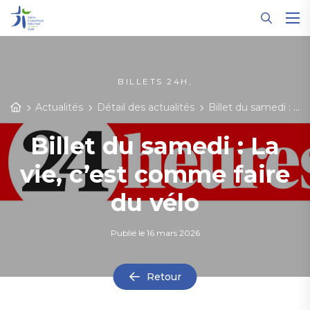
Panneau de gestion des cookies
BILLETS 24H,
Actualités
Détail des actualités
Billet du samedi : La vie, c’est comme faire du vélo
Billet du samedi : La
vie, c’est comme faire
du vélo
Publié le
16 mars 2026
Retour