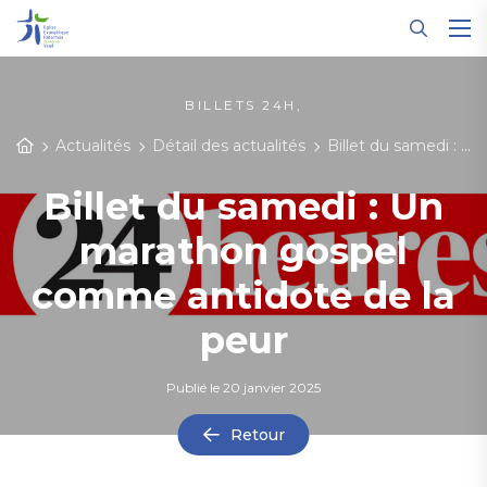
Panneau de gestion des cookies
BILLETS 24H,
Actualités
Détail des actualités
Billet du samedi : Un marathon gospel comme antidote de la peur
Billet du samedi : Un
marathon gospel
comme antidote de la
peur
Publié le
20 janvier 2025
Retour