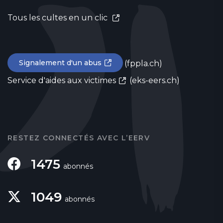
Tous les cultes en un clic
Signalement d'un abus
(fppla.ch)
Service d'aides aux victimes
(eks-eers.ch)
RESTEZ CONNECTÉS AVEC L’EERV
1475
abonnés
1049
abonnés