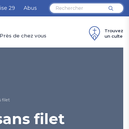
ise 29
Abus
Trouvez
Près de chez vous
un culte
 filet
sans filet