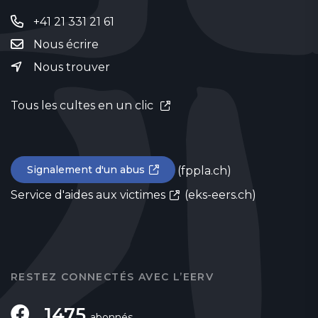
+41 21 331 21 61
Nous écrire
Nous trouver
Tous les cultes en un clic
Signalement d'un abus
(fppla.ch)
Service d'aides aux victimes
(eks-eers.ch)
RESTEZ CONNECTÉS AVEC L’EERV
1475
abonnés