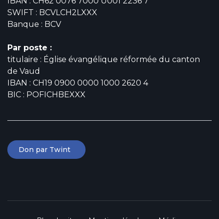
IBAN : CH62 0076 7000 U001 2236 7
SWIFT : BCVLCH2LXXX
Banque : BCV
Par poste :
titulaire : Église évangélique réformée du canton
de Vaud
IBAN : CH19 0900 0000 1000 2620 4
BIC : POFICHBEXXX
Don par Twint