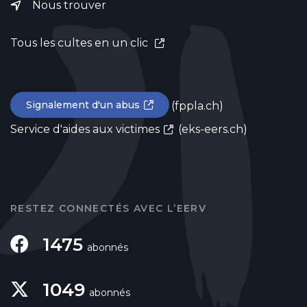
Nous trouver
Tous les cultes en un clic
Signalement d'un abus
(fppla.ch)
Service d'aides aux victimes
(eks-eers.ch)
RESTEZ CONNECTÉS AVEC L’EERV
1475
abonnés
1049
abonnés