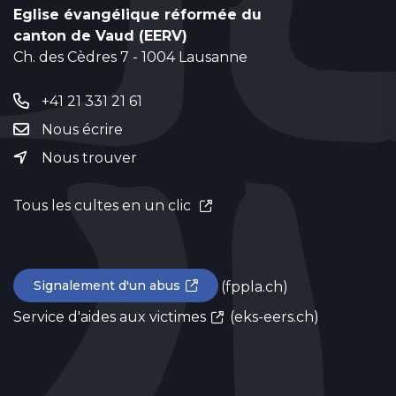
Eglise évangélique réformée du
canton de Vaud (EERV)
Ch. des Cèdres 7 - 1004 Lausanne
+41 21 331 21 61
Nous écrire
Nous trouver
Tous les cultes en un clic
Signalement d'un abus
(fppla.ch)
Service d'aides aux victimes
(eks-eers.ch)