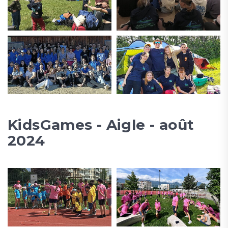
KidsGames - Aigle - août
2024