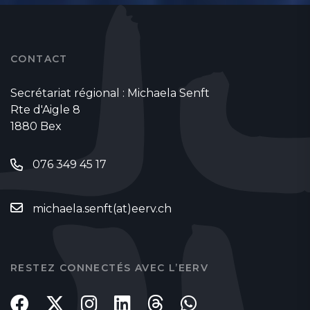
CONTACT
Secrétariat régional : Michaela Senft
Rte d'Aigle 8
1880 Bex
076 349 45 17
michaela.senft(at)eerv.ch
RESTEZ CONNECTÉS AVEC L’EERV