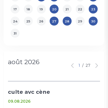
17
18
19
20
21
22
23
24
25
26
27
28
29
30
31
août 2026
1
/
27
culte avc cène
Mi
09.08.2026
09.