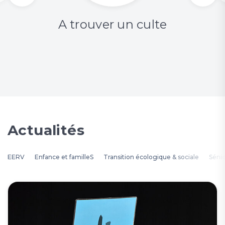
A trouver un culte
Actualités
EERV
Enfance et familleS
Transition écologique & sociale
Séni