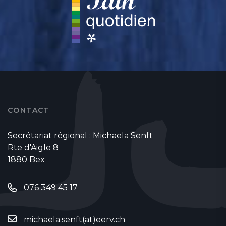
CONTACT
Secrétariat régional : Michaela Senft
Rte d'Aigle 8
1880 Bex
076 349 45 17
michaela.senft(at)eerv.ch