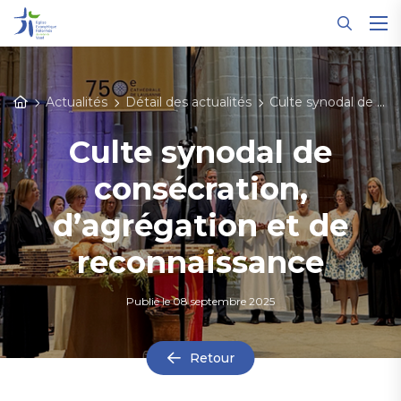
Panneau de gestion des cookies
Actualités
Détail des actualités
Culte synodal de consécration, d’agrégation et de reconnaissance
Culte synodal de
consécration,
d’agrégation et de
reconnaissance
Publié le
08 septembre 2025
Retour