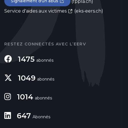
Signalement d'un abus
(fppla.ch)
Service d'aides aux victimes
(eks-eers.ch)
RESTEZ CONNECTÉS AVEC L’EERV
1475
abonnés
1049
abonnés
1014
abonnés
647
Abonnés