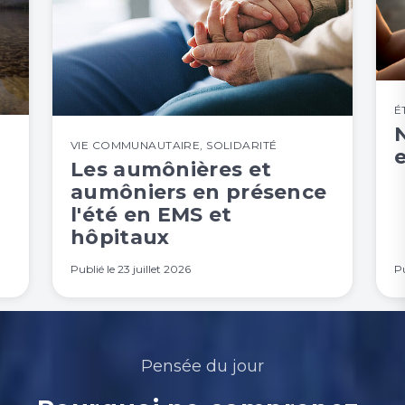
É
N
VIE COMMUNAUTAIRE
,
SOLIDARITÉ
Les aumônières et
aumôniers en présence
l'été en EMS et
hôpitaux
Publié le
23 juillet 2026
Pu
Pensée du jour