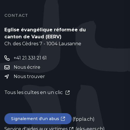
CONTACT
Eglise évangélique réformée du
canton de Vaud (EERV)
Ch. des Cèdres 7 - 1004 Lausanne
+41 21 331 21 61
Nous écrire
Nous trouver
Tous les cultes en un clic
Signalement d'un abus
(fppla.ch)
Service d'aides aux victimes
(eks-eers.ch)