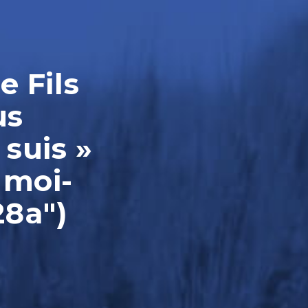
e Fils
us
 suis »
 moi-
28a")