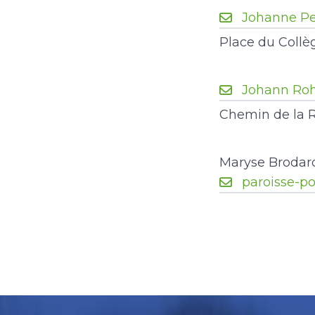
Johanne Pe
Place du Collè
Johann Ro
Chemin de la R
Maryse Brodard 
paroisse-p