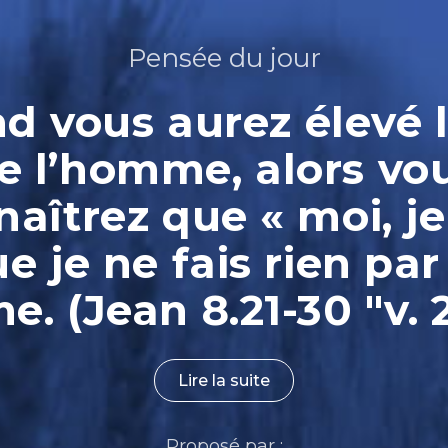
Pensée du jour
 vous aurez élevé l
e l’homme, alors vo
aîtrez que « moi, je
ue je ne fais rien par
. (Jean 8.21-30 "v. 
Lire la suite
Proposé par :