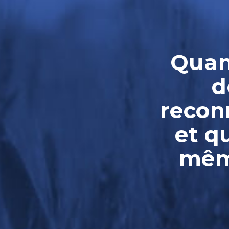
Quand
d
reconn
et q
même