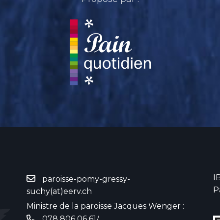
I
paroisse-pomy-gressy-
P
suchy(at)eerv.ch
Ministre de la paroisse Jacques Wenger :
078 806 06 61
/