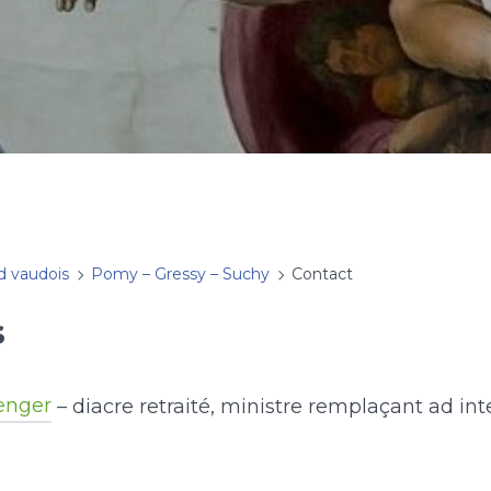
d vaudois
Pomy – Gressy – Suchy
Contact
s
enger
– diacre retraité, ministre remplaçant ad in