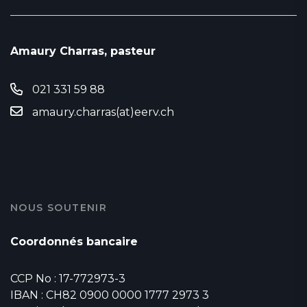
Amaury Charras, pasteur
021 331 59 88
amaury.charras(at)eerv.ch
NOUS SOUTENIR
Coordonnés bancaire
CCP No : 17-772973-3
IBAN : CH82 0900 0000 1777 2973 3