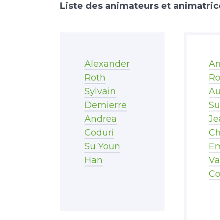
Liste des animateurs et animatrices
Alexander
A
Roth
Ro
Sylvain
Au
Demierre
Su
Andrea
Je
Coduri
Ch
Su Youn
E
Han
Va
C