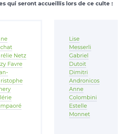
 qui seront accueillis lors de ce culte :
nne
Lise
chat
Messerli
rélie Netz
Gabriel
zy Favre
Dutoit
an-
Dimitri
ristophe
Andronicos
mery
Anne
lérie
Colombini
ompaoré
Estelle
Monnet