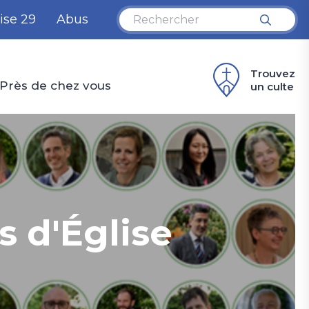
ise 29
Abus
Trouvez
Près de chez vous
un culte
 d'Église