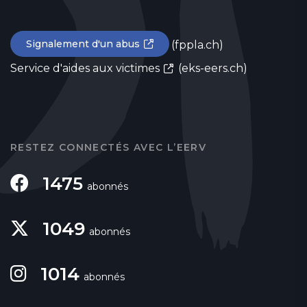
Signalement d'un abus
(fppla.ch)
Service d'aides aux victimes
(eks-eers.ch)
RESTEZ CONNECTÉS AVEC L’EERV
1475
abonnés
1049
abonnés
1014
abonnés