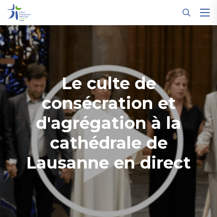
Panneau de gestion des cookies
Le culte de
consécration et
d'agrégation à la
cathédrale de
Lausanne en direct