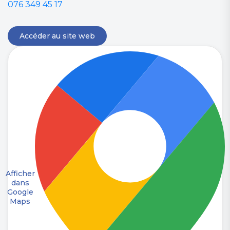
076 349 45 17
Accéder au site web
Afficher
dans
Google
Maps