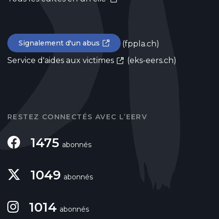
Signalement d'un abus
(fppla.ch)
Service d'aides aux victimes
(eks-eers.ch)
RESTEZ CONNECTÉS AVEC L’EERV
1475
abonnés
1049
abonnés
1014
abonnés