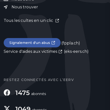
Nous trouver
Tous les cultes en un clic
Signalement d'un abus
(fppla.ch)
Service d'aides aux victimes
(eks-eers.ch)
RESTEZ CONNECTÉS AVEC L’EERV
1475
abonnés
1049
abonnés