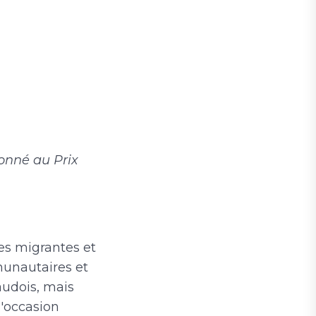
ionné au Prix
es migrantes et
munautaires et
audois, mais
 l'occasion