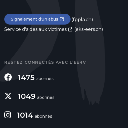
Signalement d'un abus
(fppla.ch)
Service d'aides aux victimes
(eks-eers.ch)
RESTEZ CONNECTÉS AVEC L’EERV
1475
abonnés
1049
abonnés
1014
abonnés