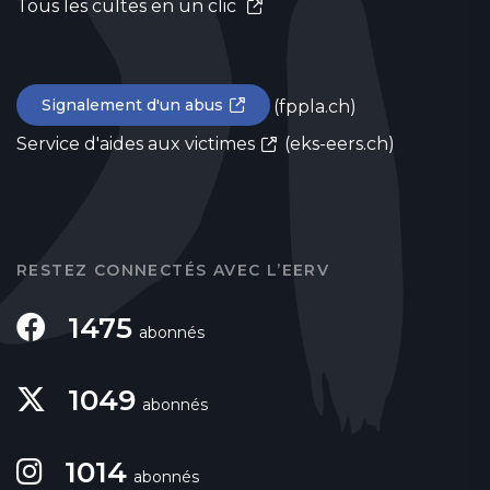
Tous les cultes en un clic
Signalement d'un abus
(fppla.ch)
Service d'aides aux victimes
(eks-eers.ch)
RESTEZ CONNECTÉS AVEC L’EERV
1475
abonnés
1049
abonnés
1014
abonnés