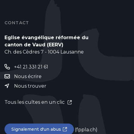
CONTACT
Eglise évangélique réformée du
canton de Vaud (EERV)
Ch. des Cèdres 7 - 1004 Lausanne
+41 21 331 21 61
Nous écrire
Nous trouver
Tous les cultes en un clic
Signalement d'un abus
(fppla.ch)